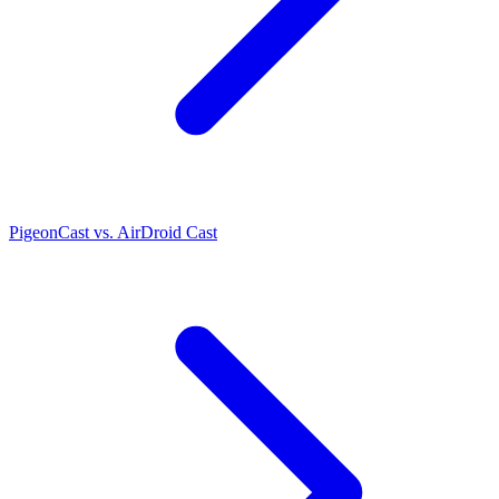
PigeonCast vs. AirDroid Cast