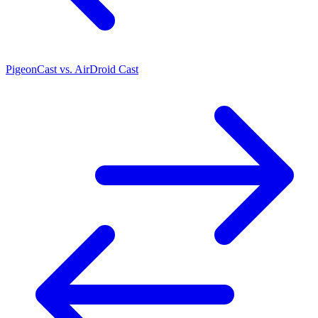
PigeonCast vs. AirDroid Cast