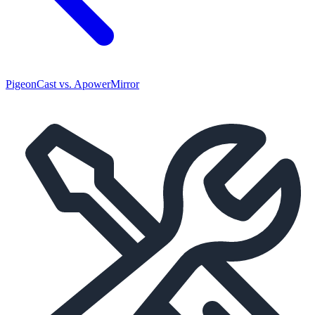
PigeonCast vs. ApowerMirror